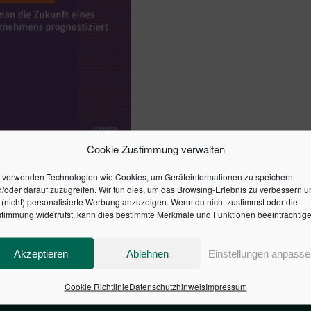
Cookie Zustimmung verwalten
NEHMENSANALYSEN
 verwenden Technologien wie Cookies, um Geräteinformationen zu speichern
/oder darauf zuzugreifen. Wir tun dies, um das Browsing-Erlebnis zu verbessern u
(nicht) personalisierte Werbung anzuzeigen. Wenn du nicht zustimmst oder die
timmung widerrufst, kann dies bestimmte Merkmale und Funktionen beeinträchtige
en Warenkorb
Akzeptieren
Ablehnen
Einstellungen anpasse
Cookie Richtlinie
Datenschutzhinweis
Impressum