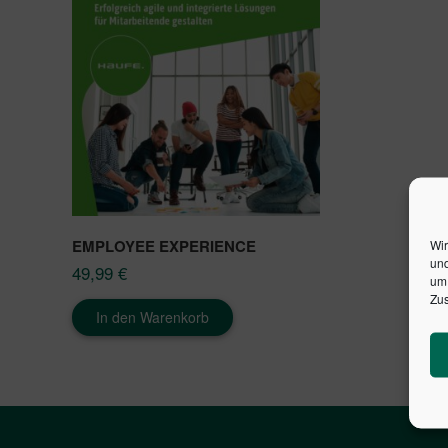
EMPLOYEE EXPERIENCE
Wir
und
49,99
€
um 
Zus
In den Warenkorb