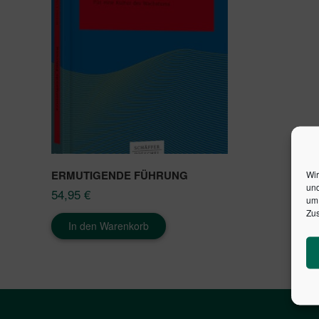
ERMUTIGENDE FÜHRUNG
Wir
und
54,95
€
um 
Zus
In den Warenkorb