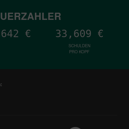
EUERZAHLER
,751
€
33,609
€
SCHULDEN
PRO KOPF
: