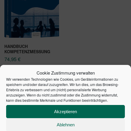
HANDBUCH
KOMPETENZMESSUNG
74,95
€
In den Warenkorb
Cookie Zustimmung verwalten
Wir verwenden Technologien wie Cookies, um Geräteinformationen zu
speichern und/oder darauf zuzugreifen. Wir tun dies, um das Browsing-
Erlebnis zu verbessern und um (nicht) personalisierte Werbung
anzuzeigen. Wenn du nicht zustimmst oder die Zustimmung widerrufst,
kann dies bestimmte Merkmale und Funktionen beeinträchtigen.
Akzeptieren
SCHULDENUHR DES
BUNDES DER
Ablehnen