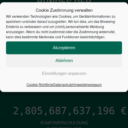
BUNDES DER
STEUERZAHLER
Cookie Zustimmung verwalten
Wir verwenden Technologien wie Cookies, um Geräteinformationen zu
speichern und/oder darauf zuzugreifen. Wir tun dies, um das Browsing-
7,052
€
Erlebnis zu verbessern und um (nicht) personalisierte Werbung
anzuzeigen. Wenn du nicht zustimmst oder die Zustimmung widerrufst,
kann dies bestimmte Merkmale und Funktionen beeinträchtigen.
NEUVERSCHULDUNG
PRO SEKUNDE
Akzeptieren
Ablehnen
1,601
€
Einstellungen anpassen
ZINSEN
Cookie Richtlinie
Datenschutzhinweis
Impressum
PRO SEKUNDE
2,805,687,638,466
€
STAATSVERSCHULDUNG