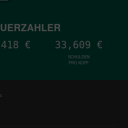
EUERZAHLER
,541
€
33,609
€
SCHULDEN
PRO KOPF
: