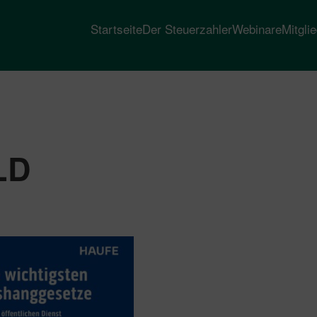
Startseite
Der Steuerzahler
Webinare
Mitgli
LD