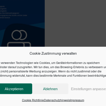
Cookie Zustimmung verwalten
CHTIGSTEN
NGGESETZE FÜR DEN
 verwenden Technologien wie Cookies, um Geräteinformationen zu speichern
/oder darauf zuzugreifen. Wir tun dies, um das Browsing-Erlebnis zu verbessern u
LICHEN DIENST
(nicht) personalisierte Werbung anzuzeigen. Wenn du nicht zustimmst oder die
timmung widerrufst, kann dies bestimmte Merkmale und Funktionen beeinträchtige
en Warenkorb
Akzeptieren
Ablehnen
Einstellungen anpasse
Cookie Richtlinie
Datenschutzhinweis
Impressum