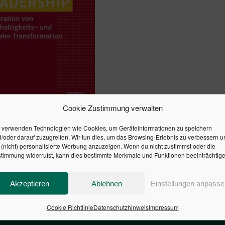
Cookie Zustimmung verwalten
ADERSHIP
 verwenden Technologien wie Cookies, um Geräteinformationen zu speichern
/oder darauf zuzugreifen. Wir tun dies, um das Browsing-Erlebnis zu verbessern u
(nicht) personalisierte Werbung anzuzeigen. Wenn du nicht zustimmst oder die
timmung widerrufst, kann dies bestimmte Merkmale und Funktionen beeinträchtige
en Warenkorb
Akzeptieren
Ablehnen
Einstellungen anpasse
Cookie Richtlinie
Datenschutzhinweis
Impressum