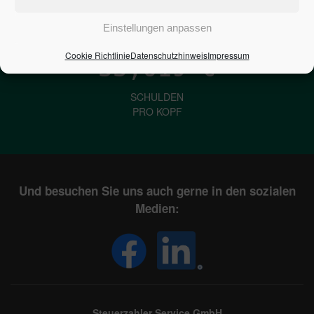
IN DEUTSCHLAND
Einstellungen anpassen
Cookie Richtlinie
Datenschutzhinweis
Impressum
33,619
€
SCHULDEN
PRO KOPF
Und besuchen Sie uns auch gerne in den sozialen
Medien:
Steuerzahler Service GmbH