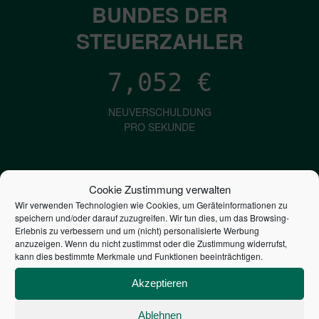
BUNDES DER
STEUERZAHLER
7,052
€
NEUVERSCHULDUNG
PRO SEKUNDE
1,601
€
Cookie Zustimmung verwalten
Wir verwenden Technologien wie Cookies, um Geräteinformationen zu
ZINSEN
speichern und/oder darauf zuzugreifen. Wir tun dies, um das Browsing-
PRO SEKUNDE
Erlebnis zu verbessern und um (nicht) personalisierte Werbung
anzuzeigen. Wenn du nicht zustimmst oder die Zustimmung widerrufst,
kann dies bestimmte Merkmale und Funktionen beeinträchtigen.
2,806,094,828,907
€
Akzeptieren
STAATSVERSCHULDUNG
Ablehnen