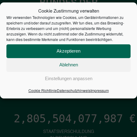
BUNDES DER
STEUERZAHLER
Cookie Zustimmung verwalten
Wir verwenden Technologien wie Cookies, um Geräteinformationen zu
speichern und/oder darauf zuzugreifen. Wir tun dies, um das Browsing-
7,052
€
Erlebnis zu verbessern und um (nicht) personalisierte Werbung
anzuzeigen. Wenn du nicht zustimmst oder die Zustimmung widerrufst,
kann dies bestimmte Merkmale und Funktionen beeinträchtigen.
NEUVERSCHULDUNG
PRO SEKUNDE
Akzeptieren
Ablehnen
1,601
€
Einstellungen anpassen
ZINSEN
Cookie Richtlinie
Datenschutzhinweis
Impressum
PRO SEKUNDE
2,805,504,078,834
€
STAATSVERSCHULDUNG