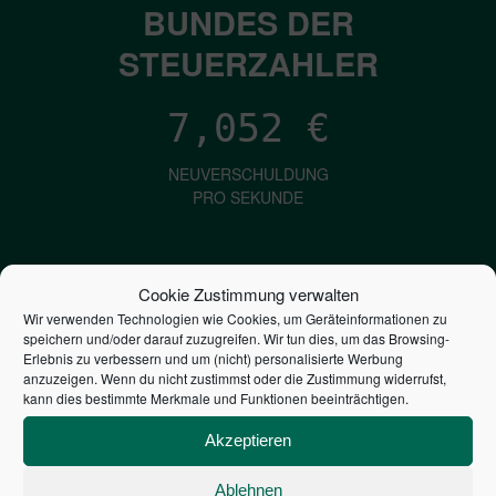
BUNDES DER
STEUERZAHLER
7,052
€
NEUVERSCHULDUNG
PRO SEKUNDE
1,601
€
Cookie Zustimmung verwalten
Wir verwenden Technologien wie Cookies, um Geräteinformationen zu
ZINSEN
speichern und/oder darauf zuzugreifen. Wir tun dies, um das Browsing-
PRO SEKUNDE
Erlebnis zu verbessern und um (nicht) personalisierte Werbung
anzuzeigen. Wenn du nicht zustimmst oder die Zustimmung widerrufst,
kann dies bestimmte Merkmale und Funktionen beeinträchtigen.
2,805,949,495,340
€
Akzeptieren
STAATSVERSCHULDUNG
Ablehnen