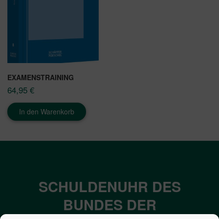
EXAMENSTRAINING
64,95
€
In den Warenkorb
SCHULDENUHR DES
BUNDES DER