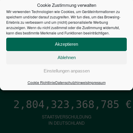
STEUERZAHLER
Cookie Zustimmung verwalten
Wir verwenden Technologien wie Cookies, um Geräteinformationen zu
7,052
€
speichern und/oder darauf zuzugreifen. Wir tun dies, um das Browsing-
Erlebnis zu verbessern und um (nicht) personalisierte Werbung
anzuzeigen. Wenn du nicht zustimmst oder die Zustimmung widerrufst,
NEUVERSCHULDUNG
kann dies bestimmte Merkmale und Funktionen beeinträchtigen.
PRO SEKUNDE
Akzeptieren
Ablehnen
1,601
€
Einstellungen anpassen
ZINSEN
PRO SEKUNDE
Cookie Richtlinie
Datenschutzhinweis
Impressum
2,804,323,370,055
€
STAATSVERSCHULDUNG
IN DEUTSCHLAND