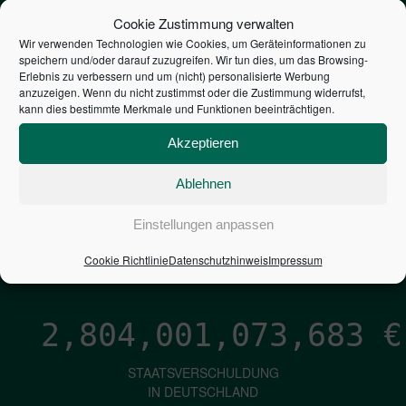
STEUERZAHLER
Cookie Zustimmung verwalten
Wir verwenden Technologien wie Cookies, um Geräteinformationen zu
speichern und/oder darauf zuzugreifen. Wir tun dies, um das Browsing-
7,052
€
Erlebnis zu verbessern und um (nicht) personalisierte Werbung
anzuzeigen. Wenn du nicht zustimmst oder die Zustimmung widerrufst,
kann dies bestimmte Merkmale und Funktionen beeinträchtigen.
NEUVERSCHULDUNG
PRO SEKUNDE
Akzeptieren
Ablehnen
1,601
€
Einstellungen anpassen
ZINSEN
Cookie Richtlinie
Datenschutzhinweis
Impressum
PRO SEKUNDE
2,804,001,074,530
€
STAATSVERSCHULDUNG
IN DEUTSCHLAND