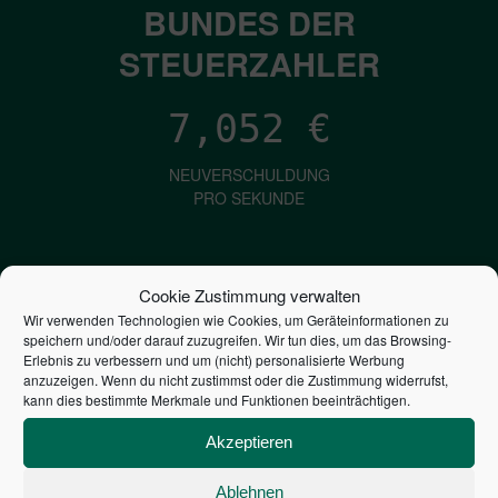
BUNDES DER
STEUERZAHLER
7,052
€
NEUVERSCHULDUNG
PRO SEKUNDE
1,601
€
Cookie Zustimmung verwalten
Wir verwenden Technologien wie Cookies, um Geräteinformationen zu
ZINSEN
speichern und/oder darauf zuzugreifen. Wir tun dies, um das Browsing-
PRO SEKUNDE
Erlebnis zu verbessern und um (nicht) personalisierte Werbung
anzuzeigen. Wenn du nicht zustimmst oder die Zustimmung widerrufst,
kann dies bestimmte Merkmale und Funktionen beeinträchtigen.
2,804,611,986,786
€
Akzeptieren
STAATSVERSCHULDUNG
Ablehnen