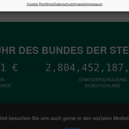
Cookie Richtlinie
Datenschutzhinweis
Impressum
HR DES BUNDES DER ST
1
€
2,804,452,190
EN
STAATSVERSCHULDUNG
KUNDE
IN DEUTSCHLAND
Und besuchen Sie uns auch gerne in den sozialen Medien