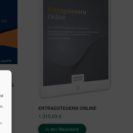
ÄRUNG
nd
n.
ERTRAGSTEUERN ONLINE
1.315,03
€
n
In den Warenkorb