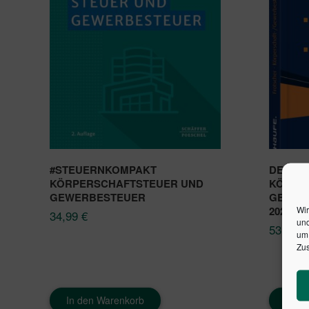
#STEUERNKOMPAKT
DER LE
KÖRPERSCHAFTSTEUER UND
KÖRPE
GEWERBESTEUER
GEWER
2021
Wir
34,99
€
und
53,00
€
um 
Zus
In den Warenkorb
In d