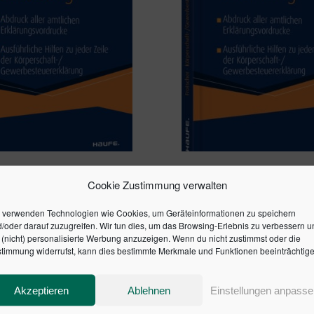
ITFADEN ZUR
DER LEITFADEN ZUR
Cookie Zustimmung verwalten
RSCHAFT- UND
KÖRPERSCHAFT- UND
BESTEUERERKLÄRUNG
GEWERBESTEUERERKL
 verwenden Technologien wie Cookies, um Geräteinformationen zu speichern
2020
/oder darauf zuzugreifen. Wir tun dies, um das Browsing-Erlebnis zu verbessern u
49,50
€
(nicht) personalisierte Werbung anzuzeigen. Wenn du nicht zustimmst oder die
timmung widerrufst, kann dies bestimmte Merkmale und Funktionen beeinträchtige
Akzeptieren
Ablehnen
Einstellungen anpasse
en Warenkorb
In den Warenkorb