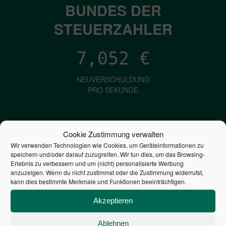
BUNDES DER
STEUERZAHLER
7,052
€
NEUVERSCHULDUNG
PRO SEKUNDE
1,601
€
Cookie Zustimmung verwalten
Wir verwenden Technologien wie Cookies, um Geräteinformationen zu
ZINSEN
speichern und/oder darauf zuzugreifen. Wir tun dies, um das Browsing-
PRO SEKUNDE
Erlebnis zu verbessern und um (nicht) personalisierte Werbung
anzuzeigen. Wenn du nicht zustimmst oder die Zustimmung widerrufst,
kann dies bestimmte Merkmale und Funktionen beeinträchtigen.
2,806,819,099,786
€
Akzeptieren
STAATSVERSCHULDUNG
Ablehnen