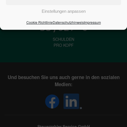
IN DEUTSCHLAND
Einstellungen anpassen
Cookie Richtlinie
Datenschutzhinweis
Impressum
33,627
€
SCHULDEN
PRO KOPF
Und besuchen Sie uns auch gerne in den sozialen
Medien:
Steuerzahler Service GmbH