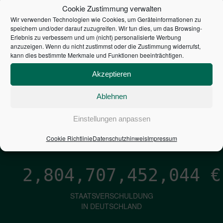
STEUERZAHLER
Cookie Zustimmung verwalten
Wir verwenden Technologien wie Cookies, um Geräteinformationen zu
7,052
€
speichern und/oder darauf zuzugreifen. Wir tun dies, um das Browsing-
Erlebnis zu verbessern und um (nicht) personalisierte Werbung
anzuzeigen. Wenn du nicht zustimmst oder die Zustimmung widerrufst,
NEUVERSCHULDUNG
kann dies bestimmte Merkmale und Funktionen beeinträchtigen.
PRO SEKUNDE
Akzeptieren
Ablehnen
1,601
€
Einstellungen anpassen
ZINSEN
PRO SEKUNDE
Cookie Richtlinie
Datenschutzhinweis
Impressum
2,804,707,453,314
€
STAATSVERSCHULDUNG
IN DEUTSCHLAND