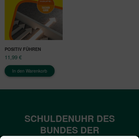
POSITIV FÜHREN
11,99
€
In den Warenkorb
SCHULDENUHR DES
BUNDES DER