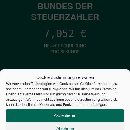
BUNDES DER
STEUERZAHLER
7,052
€
NEUVERSCHULDUNG
PRO SEKUNDE
1,601
€
Cookie Zustimmung verwalten
Wir verwenden Technologien wie Cookies, um Geräteinformationen zu
ZINSEN
speichern und/oder darauf zuzugreifen. Wir tun dies, um das Browsing-
PRO SEKUNDE
Erlebnis zu verbessern und um (nicht) personalisierte Werbung
anzuzeigen. Wenn du nicht zustimmst oder die Zustimmung widerrufst,
kann dies bestimmte Merkmale und Funktionen beeinträchtigen.
2,804,835,725,717
€
Akzeptieren
STAATSVERSCHULDUNG
Ablehnen