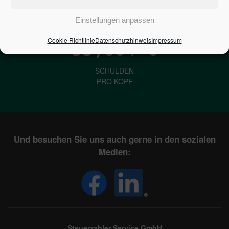
IN DEUTSCHLAND
Einstellungen anpassen
Cookie Richtlinie
Datenschutzhinweis
Impressum
33,604
€
SCHULDEN
PRO KOPF
Und besuchen Sie uns auch gerne in den sozialen
Medien:
Steuerzahler Service GmbH