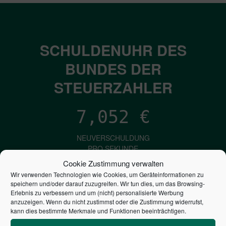
SCHULDENUHR DES
BUNDES DER
STEUERZAHLER
7,052
€
NEUVERSCHULDUNG
PRO SEKUNDE
Cookie Zustimmung verwalten
Wir verwenden Technologien wie Cookies, um Geräteinformationen zu
speichern und/oder darauf zuzugreifen. Wir tun dies, um das Browsing-
1,601
€
Erlebnis zu verbessern und um (nicht) personalisierte Werbung
anzuzeigen. Wenn du nicht zustimmst oder die Zustimmung widerrufst,
ZINSEN
kann dies bestimmte Merkmale und Funktionen beeinträchtigen.
PRO SEKUNDE