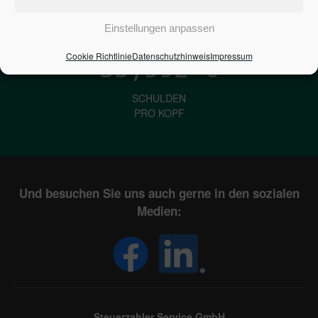
IN DEUTSCHLAND
Einstellungen anpassen
Cookie Richtlinie
Datenschutzhinweis
Impressum
33,592
€
SCHULDEN
PRO KOPF
Und besuchen Sie uns auch gerne in den sozialen
Medien:
Steuerzahler Service GmbH