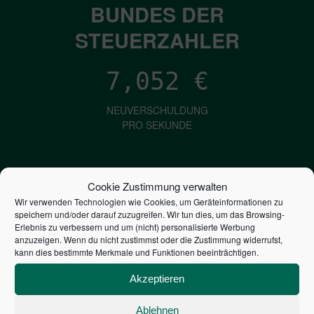
BUNDES DER
STEUERZAHLER
7,052
€
NEUVERSCHULDUNG
PRO SEKUNDE
1,601
€
Cookie Zustimmung verwalten
Wir verwenden Technologien wie Cookies, um Geräteinformationen zu
ZINSEN
speichern und/oder darauf zuzugreifen. Wir tun dies, um das Browsing-
PRO SEKUNDE
Erlebnis zu verbessern und um (nicht) personalisierte Werbung
anzuzeigen. Wenn du nicht zustimmst oder die Zustimmung widerrufst,
kann dies bestimmte Merkmale und Funktionen beeinträchtigen.
2,803,889,032,121
€
Akzeptieren
STAATSVERSCHULDUNG
Ablehnen