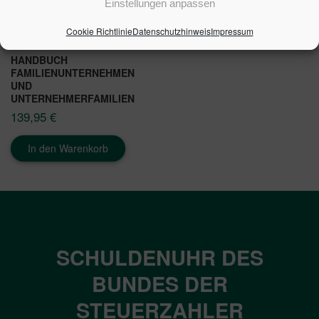
Einstellungen anpassen
Cookie Richtlinie
Datenschutzhinweis
Impressum
HANDBUCH
FAMILIENUNTERNEHMEN
UND
UNTERNEHMERFAMILIEN
139,95
€
In den Warenkorb
SCHULDENUHR DES
BUNDES DER
STEUERZAHLER