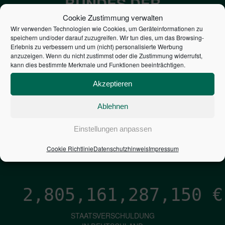
BUNDES DER
STEUERZAHLER
Cookie Zustimmung verwalten
Wir verwenden Technologien wie Cookies, um Geräteinformationen zu
speichern und/oder darauf zuzugreifen. Wir tun dies, um das Browsing-
7,052
€
Erlebnis zu verbessern und um (nicht) personalisierte Werbung
anzuzeigen. Wenn du nicht zustimmst oder die Zustimmung widerrufst,
kann dies bestimmte Merkmale und Funktionen beeinträchtigen.
NEUVERSCHULDUNG
PRO SEKUNDE
Akzeptieren
Ablehnen
1,601
€
Einstellungen anpassen
ZINSEN
Cookie Richtlinie
Datenschutzhinweis
Impressum
PRO SEKUNDE
2,805,161,287,996
€
STAATSVERSCHULDUNG