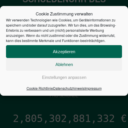
BUNDES DER
Cookie Zustimmung verwalten
STEUERZAHLER
Wir verwenden Technologien wie Cookies, um Geräteinformationen zu
speichern und/oder darauf zuzugreifen. Wir tun dies, um das Browsing-
Erlebnis zu verbessern und um (nicht) personalisierte Werbung
7,052
€
anzuzeigen. Wenn du nicht zustimmst oder die Zustimmung widerrufst,
kann dies bestimmte Merkmale und Funktionen beeinträchtigen.
NEUVERSCHULDUNG
Akzeptieren
PRO SEKUNDE
Ablehnen
1,601
€
Einstellungen anpassen
Cookie Richtlinie
Datenschutzhinweis
Impressum
ZINSEN
PRO SEKUNDE
2,805,302,882,178
€