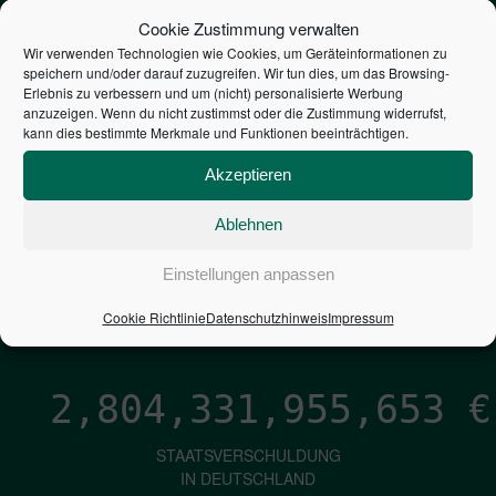
STEUERZAHLER
Cookie Zustimmung verwalten
Wir verwenden Technologien wie Cookies, um Geräteinformationen zu
speichern und/oder darauf zuzugreifen. Wir tun dies, um das Browsing-
7,052
€
Erlebnis zu verbessern und um (nicht) personalisierte Werbung
anzuzeigen. Wenn du nicht zustimmst oder die Zustimmung widerrufst,
kann dies bestimmte Merkmale und Funktionen beeinträchtigen.
NEUVERSCHULDUNG
PRO SEKUNDE
Akzeptieren
Ablehnen
1,601
€
Einstellungen anpassen
ZINSEN
Cookie Richtlinie
Datenschutzhinweis
Impressum
PRO SEKUNDE
2,804,331,956,499
€
STAATSVERSCHULDUNG
IN DEUTSCHLAND