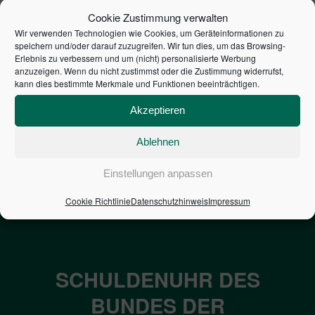
Cookie Zustimmung verwalten
Wir verwenden Technologien wie Cookies, um Geräteinformationen zu
speichern und/oder darauf zuzugreifen. Wir tun dies, um das Browsing-
Erlebnis zu verbessern und um (nicht) personalisierte Werbung
anzuzeigen. Wenn du nicht zustimmst oder die Zustimmung widerrufst,
kann dies bestimmte Merkmale und Funktionen beeinträchtigen.
BESTEUERUNG DER
CONTROLLING CANVAS
Akzeptieren
GESELLSCHAFTEN
44,95
€
69,99
€
Ablehnen
In den Warenkorb
In den Warenkorb
Einstellungen anpassen
Cookie Richtlinie
Datenschutzhinweis
Impressum
SCHULDENUHR DES
BUNDES DER