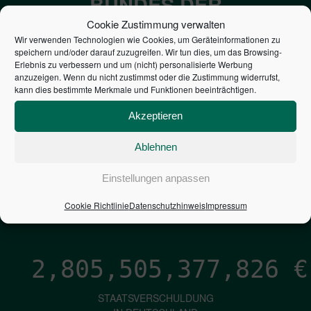
BUNDES DER
STEUERZAHLER
Cookie Zustimmung verwalten
Wir verwenden Technologien wie Cookies, um Geräteinformationen zu
speichern und/oder darauf zuzugreifen. Wir tun dies, um das Browsing-
7,052
€
Erlebnis zu verbessern und um (nicht) personalisierte Werbung
anzuzeigen. Wenn du nicht zustimmst oder die Zustimmung widerrufst,
kann dies bestimmte Merkmale und Funktionen beeinträchtigen.
NEUVERSCHULDUNG
PRO SEKUNDE
Akzeptieren
Ablehnen
1,601
€
Einstellungen anpassen
ZINSEN
Cookie Richtlinie
Datenschutzhinweis
Impressum
PRO SEKUNDE
2,805,505,379,032
€
STAATSVERSCHULDUNG