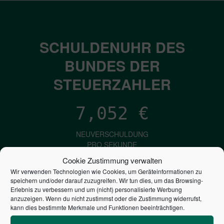
SCHULDENUHR DES
BUNDES DER
STEUERZAHLER
7,052
€
NEUVERSCHULDUNG
PRO SEKUNDE
Cookie Zustimmung verwalten
Wir verwenden Technologien wie Cookies, um Geräteinformationen zu
1,601
€
speichern und/oder darauf zuzugreifen. Wir tun dies, um das Browsing-
Erlebnis zu verbessern und um (nicht) personalisierte Werbung
anzuzeigen. Wenn du nicht zustimmst oder die Zustimmung widerrufst,
ZINSEN
kann dies bestimmte Merkmale und Funktionen beeinträchtigen.
PRO SEKUNDE