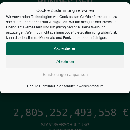
BUNDES DER
STEUERZAHLER
Cookie Zustimmung verwalten
Wir verwenden Technologien wie Cookies, um Geräteinformationen zu
speichern und/oder darauf zuzugreifen. Wir tun dies, um das Browsing-
7,052
€
Erlebnis zu verbessern und um (nicht) personalisierte Werbung
anzuzeigen. Wenn du nicht zustimmst oder die Zustimmung widerrufst,
kann dies bestimmte Merkmale und Funktionen beeinträchtigen.
NEUVERSCHULDUNG
PRO SEKUNDE
Akzeptieren
Ablehnen
1,601
€
Einstellungen anpassen
ZINSEN
Cookie Richtlinie
Datenschutzhinweis
Impressum
PRO SEKUNDE
2,805,252,494,404
€
STAATSVERSCHULDUNG