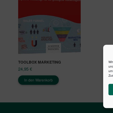
TOOLBOX MARKETING
Wir
und
24,95
€
um 
Zus
In den Warenkorb