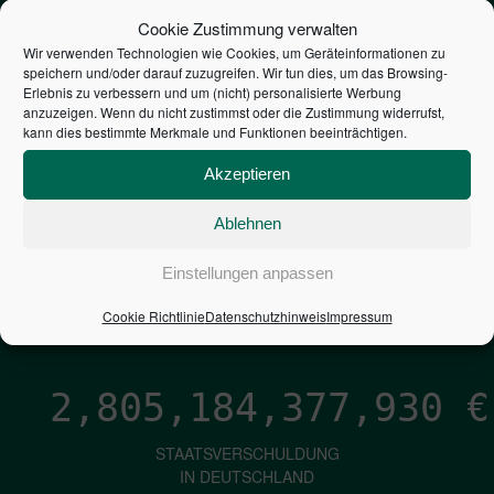
STEUERZAHLER
Cookie Zustimmung verwalten
Wir verwenden Technologien wie Cookies, um Geräteinformationen zu
speichern und/oder darauf zuzugreifen. Wir tun dies, um das Browsing-
7,052
€
Erlebnis zu verbessern und um (nicht) personalisierte Werbung
anzuzeigen. Wenn du nicht zustimmst oder die Zustimmung widerrufst,
kann dies bestimmte Merkmale und Funktionen beeinträchtigen.
NEUVERSCHULDUNG
PRO SEKUNDE
Akzeptieren
Ablehnen
1,601
€
Einstellungen anpassen
ZINSEN
Cookie Richtlinie
Datenschutzhinweis
Impressum
PRO SEKUNDE
2,805,184,379,199
€
STAATSVERSCHULDUNG
IN DEUTSCHLAND