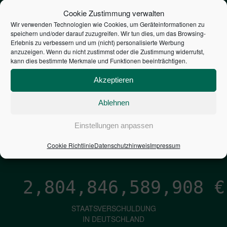
STEUERZAHLER
Cookie Zustimmung verwalten
Wir verwenden Technologien wie Cookies, um Geräteinformationen zu
speichern und/oder darauf zuzugreifen. Wir tun dies, um das Browsing-
7,052
€
Erlebnis zu verbessern und um (nicht) personalisierte Werbung
anzuzeigen. Wenn du nicht zustimmst oder die Zustimmung widerrufst,
kann dies bestimmte Merkmale und Funktionen beeinträchtigen.
NEUVERSCHULDUNG
PRO SEKUNDE
Akzeptieren
Ablehnen
1,601
€
Einstellungen anpassen
ZINSEN
Cookie Richtlinie
Datenschutzhinweis
Impressum
PRO SEKUNDE
2,804,846,591,178
€
STAATSVERSCHULDUNG
IN DEUTSCHLAND