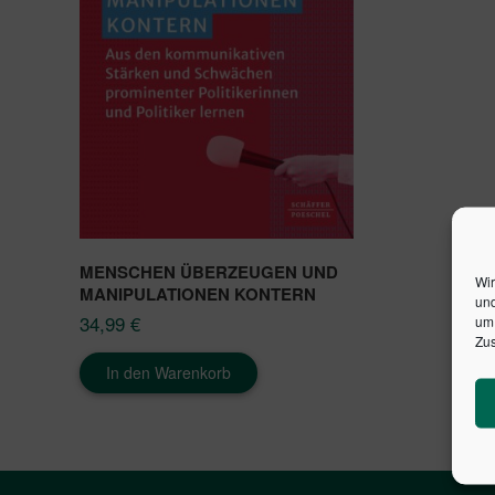
MENSCHEN ÜBERZEUGEN UND
Wir
MANIPULATIONEN KONTERN
und
34,99
€
um 
Zus
In den Warenkorb