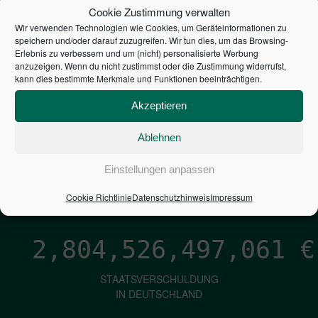
STEUERZAHLER
Cookie Zustimmung verwalten
Wir verwenden Technologien wie Cookies, um Geräteinformationen zu
7,052
€
speichern und/oder darauf zuzugreifen. Wir tun dies, um das Browsing-
Erlebnis zu verbessern und um (nicht) personalisierte Werbung
anzuzeigen. Wenn du nicht zustimmst oder die Zustimmung widerrufst,
NEUVERSCHULDUNG
kann dies bestimmte Merkmale und Funktionen beeinträchtigen.
PRO SEKUNDE
Akzeptieren
Ablehnen
1,601
€
Einstellungen anpassen
ZINSEN
PRO SEKUNDE
Cookie Richtlinie
Datenschutzhinweis
Impressum
2,804,526,498,232
€
STAATSVERSCHULDUNG
IN DEUTSCHLAND