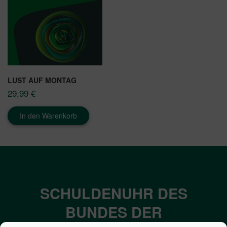
LUST AUF MONTAG
29,99
€
In den Warenkorb
SCHULDENUHR DES
BUNDES DER