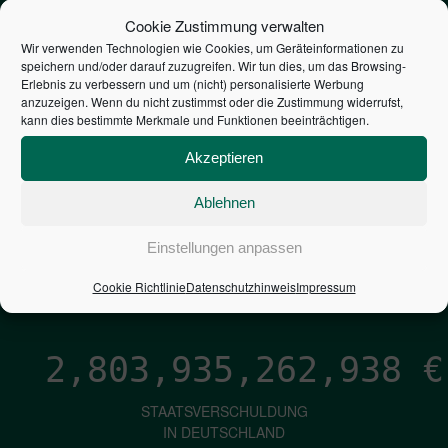
STEUERZAHLER
Cookie Zustimmung verwalten
Wir verwenden Technologien wie Cookies, um Geräteinformationen zu
speichern und/oder darauf zuzugreifen. Wir tun dies, um das Browsing-
7,052
€
Erlebnis zu verbessern und um (nicht) personalisierte Werbung
anzuzeigen. Wenn du nicht zustimmst oder die Zustimmung widerrufst,
kann dies bestimmte Merkmale und Funktionen beeinträchtigen.
NEUVERSCHULDUNG
PRO SEKUNDE
Akzeptieren
Ablehnen
1,601
€
Einstellungen anpassen
ZINSEN
Cookie Richtlinie
Datenschutzhinweis
Impressum
PRO SEKUNDE
2,803,935,264,208
€
STAATSVERSCHULDUNG
IN DEUTSCHLAND