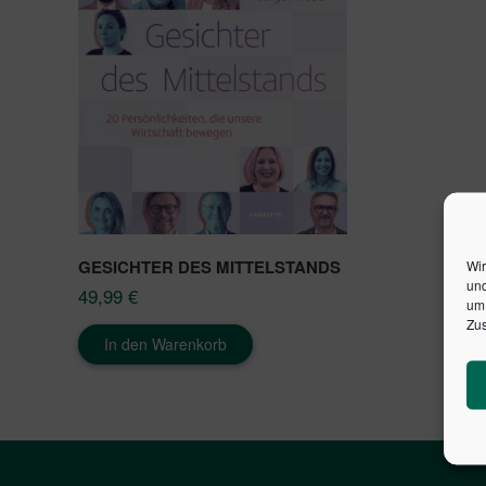
GESICHTER DES MITTELSTANDS
Wir
und
49,99
€
um 
Zus
In den Warenkorb