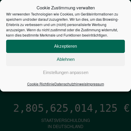
STEUERZAHLER
Cookie Zustimmung verwalten
Wir verwenden Technologien wie Cookies, um Geräteinformationen zu
speichern und/oder darauf zuzugreifen. Wir tun dies, um das Browsing-
7,052
€
Erlebnis zu verbessern und um (nicht) personalisierte Werbung
anzuzeigen. Wenn du nicht zustimmst oder die Zustimmung widerrufst,
kann dies bestimmte Merkmale und Funktionen beeinträchtigen.
NEUVERSCHULDUNG
PRO SEKUNDE
Akzeptieren
Ablehnen
1,601
€
Einstellungen anpassen
ZINSEN
Cookie Richtlinie
Datenschutzhinweis
Impressum
PRO SEKUNDE
2,805,625,015,352
€
STAATSVERSCHULDUNG
IN DEUTSCHLAND