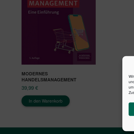
MODERNES
Wir
HANDELSMANAGEMENT
und
39,99
€
um 
Zus
In den Warenkorb