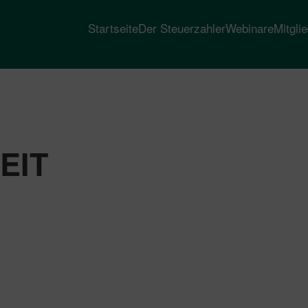
Startseite
Der Steuerzahler
Webinare
Mitgli
EIT