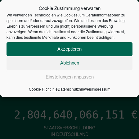
STEUERZAHLER
Cookie Zustimmung verwalten
Wir verwenden Technologien wie Cookies, um Geräteinformationen zu
speichern und/oder darauf zuzugreifen. Wir tun dies, um das Browsing-
7,052
€
Erlebnis zu verbessern und um (nicht) personalisierte Werbung
anzuzeigen. Wenn du nicht zustimmst oder die Zustimmung widerrufst,
kann dies bestimmte Merkmale und Funktionen beeinträchtigen.
NEUVERSCHULDUNG
PRO SEKUNDE
Akzeptieren
Ablehnen
1,601
€
Einstellungen anpassen
ZINSEN
Cookie Richtlinie
Datenschutzhinweis
Impressum
PRO SEKUNDE
2,804,640,067,413
€
STAATSVERSCHULDUNG
IN DEUTSCHLAND