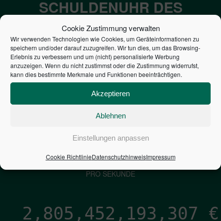
SCHULDENUHR DES
BUNDES DER
Cookie Zustimmung verwalten
STEUERZAHLER
Wir verwenden Technologien wie Cookies, um Geräteinformationen zu
speichern und/oder darauf zuzugreifen. Wir tun dies, um das Browsing-
Erlebnis zu verbessern und um (nicht) personalisierte Werbung
anzuzeigen. Wenn du nicht zustimmst oder die Zustimmung widerrufst,
7,052
€
kann dies bestimmte Merkmale und Funktionen beeinträchtigen.
NEUVERSCHULDUNG
Akzeptieren
PRO SEKUNDE
Ablehnen
1,601
€
Einstellungen anpassen
Cookie Richtlinie
Datenschutzhinweis
Impressum
ZINSEN
PRO SEKUNDE
2,805,452,194,576
€