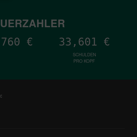
EUERZAHLER
,876
€
33,601
€
SCHULDEN
PRO KOPF
: