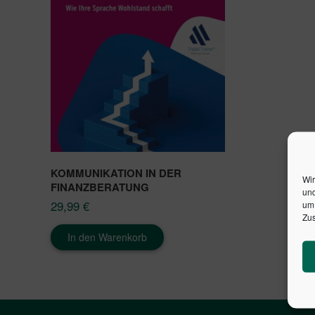
KOMMUNIKATION IN DER
Wir
FINANZBERATUNG
und
29,99
€
um 
Zus
In den Warenkorb