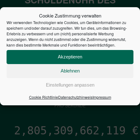
BUNDES DER
Cookie Zustimmung verwalten
STEUERZAHLER
Wir verwenden Technologien wie Cookies, um Geräteinformationen zu
speichern und/oder darauf zuzugreifen. Wir tun dies, um das Browsing-
Erlebnis zu verbessern und um (nicht) personalisierte Werbung
7,052
€
anzuzeigen. Wenn du nicht zustimmst oder die Zustimmung widerrufst,
kann dies bestimmte Merkmale und Funktionen beeinträchtigen.
NEUVERSCHULDUNG
Akzeptieren
PRO SEKUNDE
Ablehnen
1,601
€
Einstellungen anpassen
Cookie Richtlinie
Datenschutzhinweis
Impressum
ZINSEN
PRO SEKUNDE
2,805,309,663,381
€