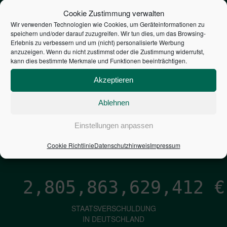
STEUERZAHLER
Cookie Zustimmung verwalten
Wir verwenden Technologien wie Cookies, um Geräteinformationen zu
speichern und/oder darauf zuzugreifen. Wir tun dies, um das Browsing-
7,052
€
Erlebnis zu verbessern und um (nicht) personalisierte Werbung
anzuzeigen. Wenn du nicht zustimmst oder die Zustimmung widerrufst,
kann dies bestimmte Merkmale und Funktionen beeinträchtigen.
NEUVERSCHULDUNG
PRO SEKUNDE
Akzeptieren
Ablehnen
1,601
€
Einstellungen anpassen
ZINSEN
Cookie Richtlinie
Datenschutzhinweis
Impressum
PRO SEKUNDE
2,805,863,630,653
€
STAATSVERSCHULDUNG
IN DEUTSCHLAND