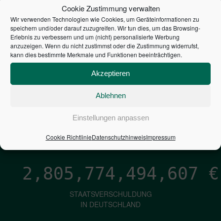
STEUERZAHLER
Cookie Zustimmung verwalten
Wir verwenden Technologien wie Cookies, um Geräteinformationen zu
7,052
€
speichern und/oder darauf zuzugreifen. Wir tun dies, um das Browsing-
Erlebnis zu verbessern und um (nicht) personalisierte Werbung
anzuzeigen. Wenn du nicht zustimmst oder die Zustimmung widerrufst,
NEUVERSCHULDUNG
kann dies bestimmte Merkmale und Funktionen beeinträchtigen.
PRO SEKUNDE
Akzeptieren
Ablehnen
1,601
€
Einstellungen anpassen
ZINSEN
PRO SEKUNDE
Cookie Richtlinie
Datenschutzhinweis
Impressum
2,805,774,495,453
€
STAATSVERSCHULDUNG
IN DEUTSCHLAND