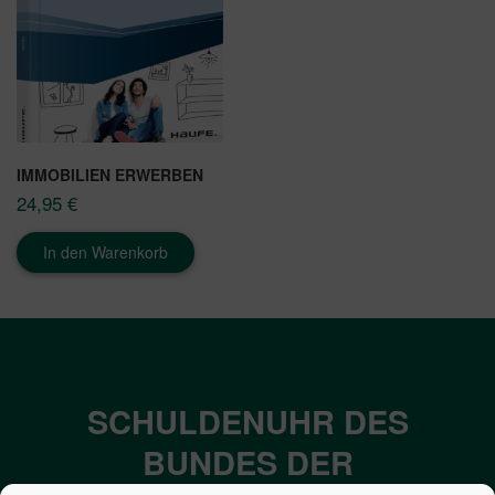
IMMOBILIEN ERWERBEN
24,95
€
In den Warenkorb
SCHULDENUHR DES
BUNDES DER