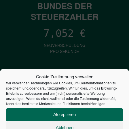
BUNDES DER
STEUERZAHLER
7,052
€
NEUVERSCHULDUNG
PRO SEKUNDE
1,601
€
Cookie Zustimmung verwalten
Wir verwenden Technologien wie Cookies, um Geräteinformationen zu
ZINSEN
speichern und/oder darauf zuzugreifen. Wir tun dies, um das Browsing-
PRO SEKUNDE
Erlebnis zu verbessern und um (nicht) personalisierte Werbung
anzuzeigen. Wenn du nicht zustimmst oder die Zustimmung widerrufst,
kann dies bestimmte Merkmale und Funktionen beeinträchtigen.
2,804,445,970,168
€
Akzeptieren
STAATSVERSCHULDUNG
Ablehnen