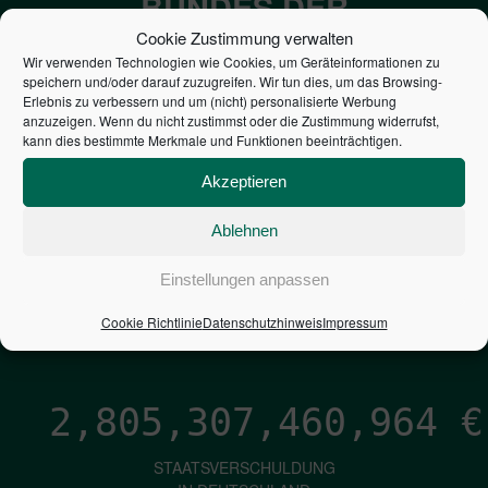
BUNDES DER
STEUERZAHLER
Cookie Zustimmung verwalten
Wir verwenden Technologien wie Cookies, um Geräteinformationen zu
speichern und/oder darauf zuzugreifen. Wir tun dies, um das Browsing-
7,052
€
Erlebnis zu verbessern und um (nicht) personalisierte Werbung
anzuzeigen. Wenn du nicht zustimmst oder die Zustimmung widerrufst,
kann dies bestimmte Merkmale und Funktionen beeinträchtigen.
NEUVERSCHULDUNG
PRO SEKUNDE
Akzeptieren
Ablehnen
1,601
€
Einstellungen anpassen
ZINSEN
Cookie Richtlinie
Datenschutzhinweis
Impressum
PRO SEKUNDE
2,805,307,462,233
€
STAATSVERSCHULDUNG