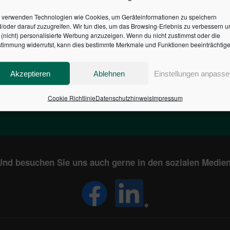
 verwenden Technologien wie Cookies, um Geräteinformationen zu speichern
/oder darauf zuzugreifen. Wir tun dies, um das Browsing-Erlebnis zu verbessern u
HR DES BUNDES DER ST
(nicht) personalisierte Werbung anzuzeigen. Wenn du nicht zustimmst oder die
timmung widerrufst, kann dies bestimmte Merkmale und Funktionen beeinträchtige
1
€
2,804,455,098
Akzeptieren
Ablehnen
Einstellungen anpasse
EN
STAATSVERSCHULDUNG
Cookie Richtlinie
Datenschutzhinweis
Impressum
KUNDE
IN DEUTSCHLAND
Und besuchen Sie uns auch gerne in den sozialen Medien