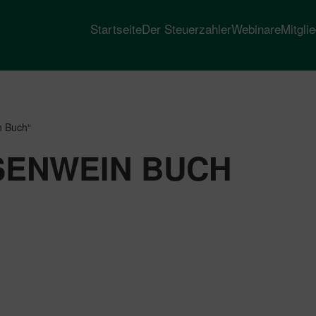
Startseite
Der Steuerzahler
Webinare
Mitgli
n Buch“
SENWEIN BUCH