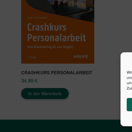
CRASHKURS PERSONALARBEIT
Wir
und
34,99
€
um 
Zus
In den Warenkorb