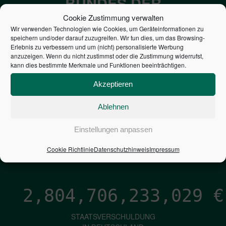
BUNDES DER
STEUERZAHLER
Cookie Zustimmung verwalten
Wir verwenden Technologien wie Cookies, um Geräteinformationen zu
speichern und/oder darauf zuzugreifen. Wir tun dies, um das Browsing-
7,052
€
Erlebnis zu verbessern und um (nicht) personalisierte Werbung
anzuzeigen. Wenn du nicht zustimmst oder die Zustimmung widerrufst,
kann dies bestimmte Merkmale und Funktionen beeinträchtigen.
NEUVERSCHULDUNG
PRO SEKUNDE
Akzeptieren
Ablehnen
1,601
€
Einstellungen anpassen
ZINSEN
Cookie Richtlinie
Datenschutzhinweis
Impressum
PRO SEKUNDE
2,804,706,233,875
€
STAATSVERSCHULDUNG