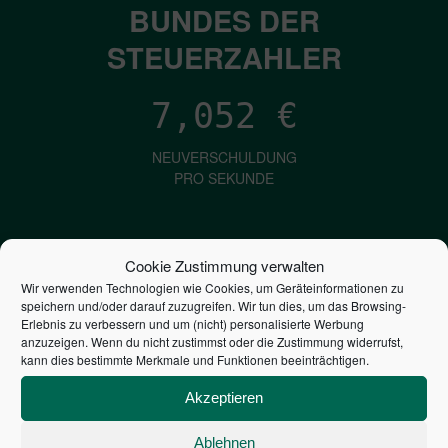
BUNDES DER
STEUERZAHLER
7,052
€
NEUVERSCHULDUNG
PRO SEKUNDE
1,601
€
Cookie Zustimmung verwalten
Wir verwenden Technologien wie Cookies, um Geräteinformationen zu
ZINSEN
speichern und/oder darauf zuzugreifen. Wir tun dies, um das Browsing-
PRO SEKUNDE
Erlebnis zu verbessern und um (nicht) personalisierte Werbung
anzuzeigen. Wenn du nicht zustimmst oder die Zustimmung widerrufst,
kann dies bestimmte Merkmale und Funktionen beeinträchtigen.
2,804,135,554,675
€
Akzeptieren
STAATSVERSCHULDUNG
Ablehnen