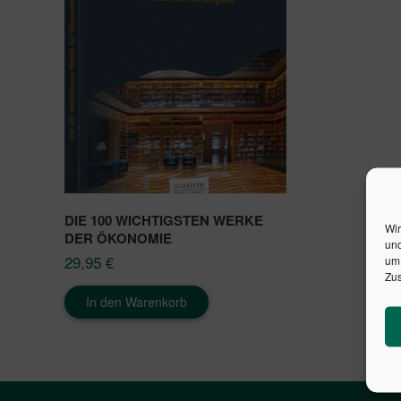
DIE 100 WICHTIGSTEN WERKE
Wir
DER ÖKONOMIE
und
29,95
€
um 
Zus
In den Warenkorb