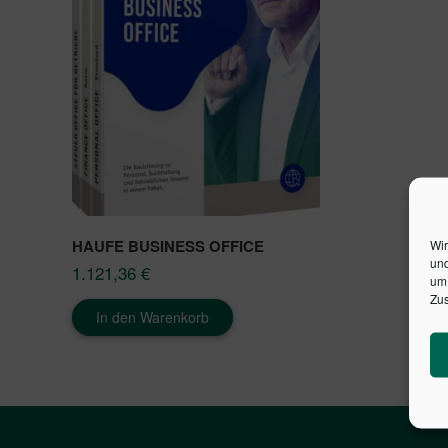
HAUFE BUSINESS OFFICE
Wir
und
1.121,36
€
um 
Zus
In den Warenkorb